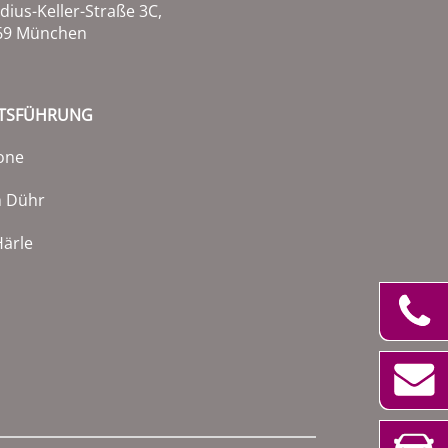
dius-Keller-Straße 3C,
69 München
TSFÜHRUNG
one
h Dühr
ärle