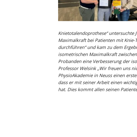
THERAPIE
ANSPRECHPARTNER
ÜBUNGEN
NEWS
Rehabilitation &
Ärzte/Ärztinnen
Entspannungs Übungen
medicoreha News
Nachsorge
Geschäftsführung
Bewegungs Übungen
Knietotalendoprothese“ untersuchte J
Physiotherapie &
Maximalkraft bei Patienten mit Knie-
durchführen“ und kam zu dem Ergebnis
Ergotherapie
isometrischen Maximalkraft zwischen
Besondere Versorgung
Probanden eine Verbesserung der iso
Professor Welsink „Wir freuen uns nic
MedSport-Konzept
PhysioAkademie in Neuss einen ersten
Reha-Antrag, Infos und
dass er mit seiner Arbeit einen wichti
hat. Dies kommt allen seinen Patient
Formulare
Psy-RENA Köln