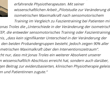
SPORTLERBETREUUNG
STANDORTE
ANTRÄGE
TERMINE
erfahrende Physiotherapeuten. Mit seiner
wissenschaftlichen Arbeit „Pilotstudie zur Veränderung d
Athletiktraining
Neuss
Für Ärzte
medicoreha Termine
isometrischen Maximalkraft nach sensomotorischem
Training im Vergleich zu Faszientraining bei Patienten mi
Sportphysiotherapie
Mönchengladbach
Rehabilitation
onas Troles die „Unterschiede in der Veränderung der isometrisc
Leistungsdiagnostik
Köln
RV Fit
TEP, die entweder sensomotorisches Training oder Faszientraining
, „dass kein signifikanter Unterschied in der Veränderung der
Mülheim an der Ruhr
 den beiden Probandengruppen besteht. Jedoch zeigen 90% aller
metrischen Maximalkraft über den Interventionszeitraum“.
ht nur, dass mit Jonas Troles ein weiterer Absolvent unserer
 wissenschaftlich Abschluss erreicht hat, sondern auch darüber,
gen Beitrag zur evidenzbasierten, klinischen Physiotherapie geleis
en und Patientinnen zugute.“