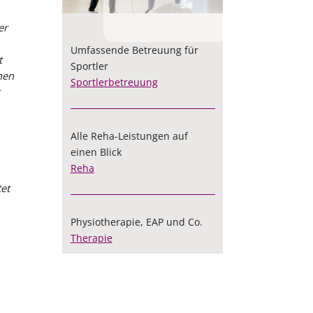
PRÄVENTION
ÜBER MEDICOREHA
ZUM HÖREN
PODCAST
er
Kurse
Historie
Podcast
Podcast zum hören
Umfassende Betreuung für
t
Beratung & Tests
Leitbild
Entspannung
Sportler
hen
Sportlerbetreuung
BGM
RV-Fit
Gerätetraining (PAT)
Alle Reha-Leistungen auf
einen Blick
Personal Training
Reha
tet
Physiotherapie, EAP und Co.
Therapie