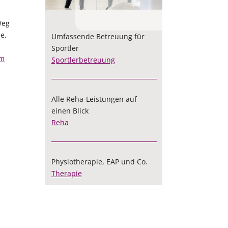
PRÄVENTION
ÜBER MEDICOREHA
ZUM HÖREN
PODCAST
Weg
Kurse
Historie
Podcast
Podcast zum hören
e.
Umfassende Betreuung für
Beratung & Tests
Leitbild
Entspannung
Sportler
um
Sportlerbetreuung
BGM
RV-Fit
Gerätetraining (PAT)
Alle Reha-Leistungen auf
einen Blick
Personal Training
Reha
Physiotherapie, EAP und Co.
Therapie