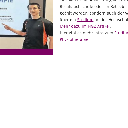
SPORTLERBETREUUNG
STANDORTE
ANTRÄGE
TERMINE
Berufsfachschule oder im Betrieb
geählt werden, sondern auch der 
Athletiktraining
Neuss
Für Ärzte
medicoreha Termine
über ein
Studium
an der Hochschul
Sportphysiotherapie
Mönchengladbach
Rehabilitation
Mehr dazu im NGZ-Artikel
.
Hier gibt es mehr Infos zum
Studi
Leistungsdiagnostik
Köln
RV Fit
Physiotherapie
Mülheim an der Ruhr