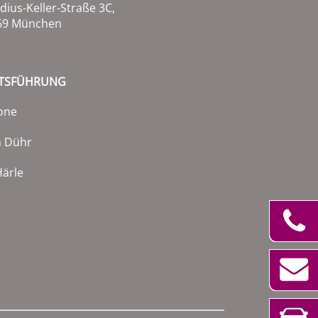
dius-Keller-Straße 3C,
69 München
TSFÜHRUNG
one
h Dühr
ärle